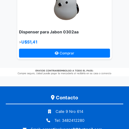
Dispenser para Jabon 0302aa
U$S1,41
>
Comprar
Contacto
Calle 9 Nro 614
Tel: 3482412280