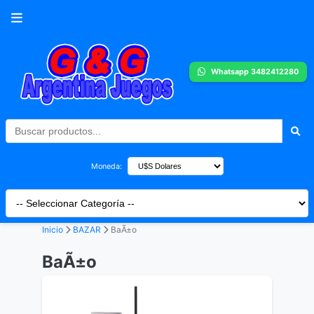
Whatsapp 3482412280
Moneda:
Inicio
BAZAR
BaÃ±o
BaÃ±o