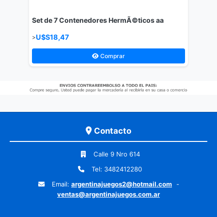
Set de 7 Contenedores HermÃ©ticos aa
U$S18,47
>
Comprar
Contacto
Calle 9 Nro 614
Tel: 3482412280
Email:
argentinajuegos2@hotmail.com
-
ventas@argentinajuegos.com.ar