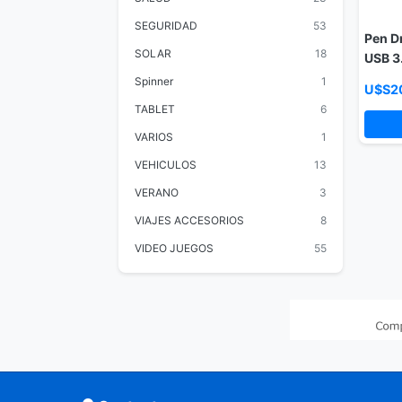
SEGURIDAD
53
Pen D
SOLAR
18
USB 3
Spinner
1
U$S2
TABLET
6
VARIOS
1
VEHICULOS
13
VERANO
3
VIAJES ACCESORIOS
8
VIDEO JUEGOS
55