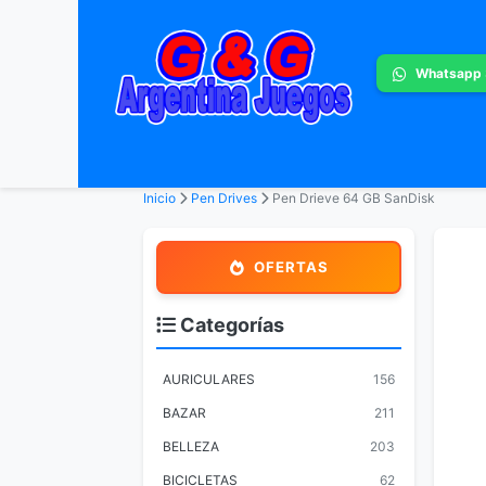
Whatsapp
Inicio
Pen Drives
Pen Drieve 64 GB SanDisk
OFERTAS
Categorías
AURICULARES
156
BAZAR
211
BELLEZA
203
BICICLETAS
62