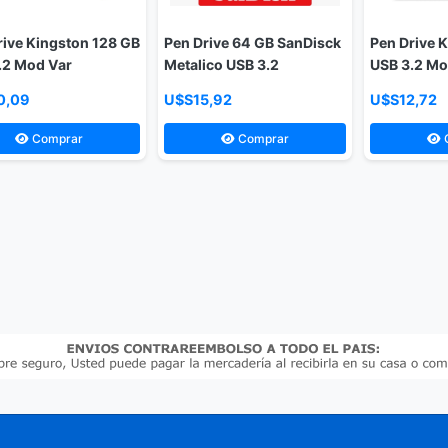
rive Kingston 128 GB
Pen Drive 64 GB SanDisck
Pen Drive 
.2 Mod Var
Metalico USB 3.2
USB 3.2 Mo
0,09
U$S15,92
U$S12,72
Comprar
Comprar