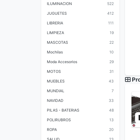
ILUMINACION
522
JUGUETES
412
LIBRERIA
111
LIMPIEZA
19
MASCOTAS
22
Mochilas
10
Moda Accesorios
29
MOTOS
31
Pro
MUEBLES
43
MUNDIAL
7
NAVIDAD
33
PILAS - BATERIAS
48
POLIRUBROS
13
ROPA
20
SALUD
23