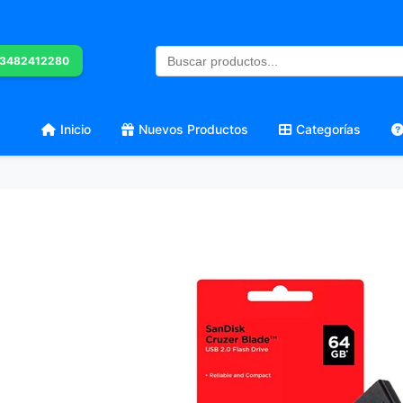
 3482412280
Inicio
Nuevos Productos
Categorías