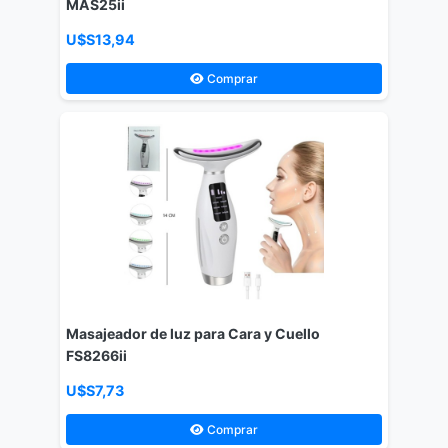
MAS25ii
U$S13,94
Comprar
Masajeador de luz para Cara y Cuello
FS8266ii
U$S7,73
Comprar