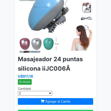
Masajeador 24 puntas
silicona iiJC006Â
U$S11,16
En Stock
Cantidad:
Agregar al Carrito