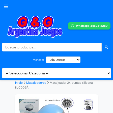
Whatsapp 3482412280
Moneda:
Inicio
Masajeadores
Masajeador 24 puntas silicona
iiJC006Â