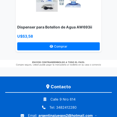
Dispenser para Botellon de Agua AW693ii
U$S3,58
Comprar
Contacto
Calle 9 Nro 614
Tel: 3482412280
Email:
argentinajuegos2@hotmail.com
-