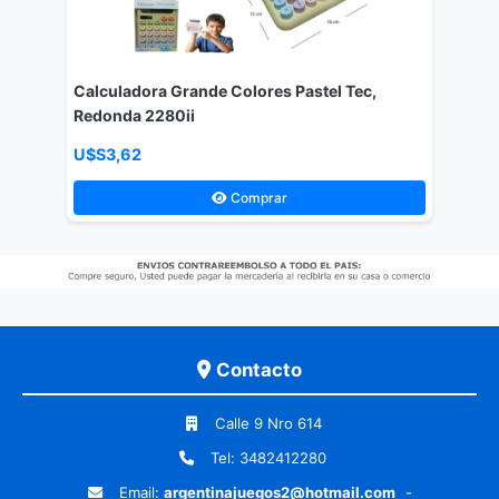
Calculadora Grande Colores Pastel Tec,
Redonda 2280ii
U$S3,62
Comprar
Contacto
Calle 9 Nro 614
Tel: 3482412280
Email:
argentinajuegos2@hotmail.com
-