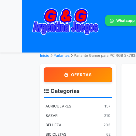
Whatsapp
Inicio
Parlantes
Parlante Gamer para PC RGB Sk763
OFERTAS
Categorías
AURICULARES
157
BAZAR
210
BELLEZA
203
BICICLETAS
62