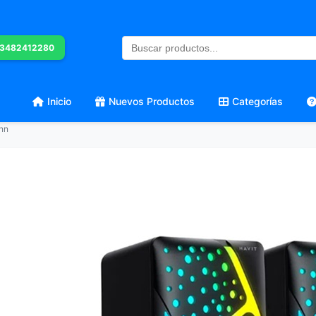
 3482412280
Inicio
Nuevos Productos
Categorías
nn