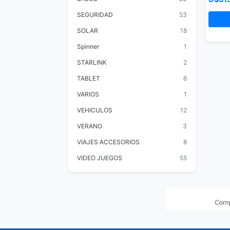
SEGURIDAD
53
SOLAR
18
Spinner
1
STARLINK
2
TABLET
6
VARIOS
1
VEHICULOS
12
VERANO
3
VIAJES ACCESORIOS
8
VIDEO JUEGOS
55