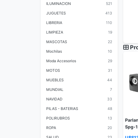
ILUMINACION
521
JUGUETES
413
LIBRERIA
110
LIMPIEZA
19
MASCOTAS
22
Pro
Mochilas
10
Moda Accesorios
29
MOTOS
31
MUEBLES
44
MUNDIAL
7
NAVIDAD
33
PILAS - BATERIAS
48
POLIRUBROS
13
Parlan
Spg-
ROPA
20
SALUD
23
U$S1