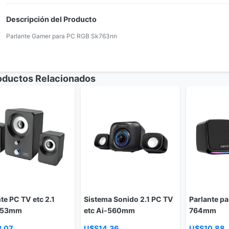
Descripción del Producto
Parlante Gamer para PC RGB Sk763nn
ductos Relacionados
te PC TV etc 2.1
Sistema Sonido 2.1 PC TV
Parlante pa
153mm
etc Ai-560mm
764mm
3,07
U$S14,36
U$S10,88