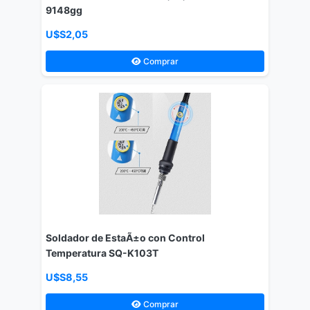
9148gg
U$S2,05
Comprar
Soldador de EstaÃ±o con Control
Temperatura SQ-K103T
U$S8,55
Comprar