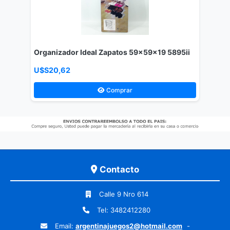
Organizador Ideal Zapatos 59x59x19 5895ii
U$S20,62
Comprar
Contacto
Calle 9 Nro 614
Tel: 3482412280
Email:
argentinajuegos2@hotmail.com
-