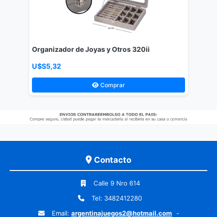
Organizador de Joyas y Otros 320ii
U$S5,32
Comprar
Contacto
Calle 9 Nro 614
Tel: 3482412280
Email:
argentinajuegos2@hotmail.com
-