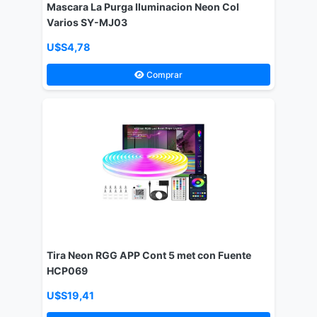
Mascara La Purga Iluminacion Neon Col
Varios SY-MJ03
U$S4,78
Comprar
Tira Neon RGG APP Cont 5 met con Fuente
HCP069
U$S19,41