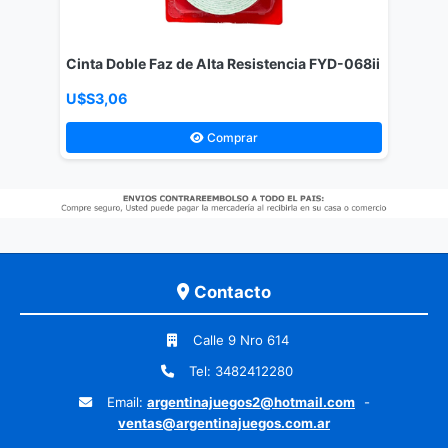
Cinta Doble Faz de Alta Resistencia FYD-068ii
U$S3,06
Comprar
Contacto
Calle 9 Nro 614
Tel: 3482412280
Email:
argentinajuegos2@hotmail.com
-
ventas@argentinajuegos.com.ar